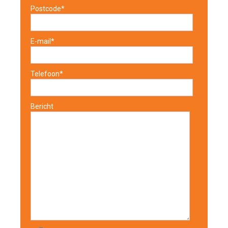
Postcode*
E-mail*
Telefoon*
Bericht