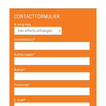
CONTACTFORMULIER
Ik wil graag
Voorletter(s)*
Achternaam*
Adres*
Postcode*
E-mail*