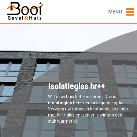
MENU
Isolatieglas hr++
Wilt u uw huis beter isoleren? Dan is
isolatieglas hr++
een hele goede optie.
Vervang uw ramen in bestaande kozijnen
met hr++ glas en u zit er `s winters een
stuk warmer bij.