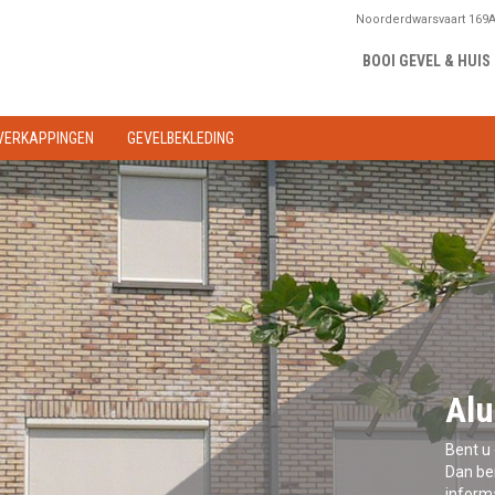
Noorderdwarsvaart 169A
BOOI GEVEL & HUIS
VERKAPPINGEN
GEVELBEKLEDING
Alu
Bent u
Dan ben
informa