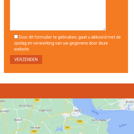
Door dit formulier te gebruiken, gaat u akkoord met de
opslag en verwerking van uw gegevens door deze
website.