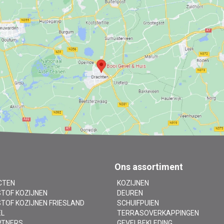
Ons assortiment
CTEN
KOZIJNEN
TOF KOZIJNEN
DEUREN
TOF KOZIJNEN FRIESLAND
SCHUIFPUIEN
EL
TERRASOVERKAPPINGEN
RTNERS
GEVELBEKLEDING