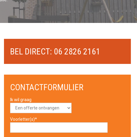
BEL DIRECT: 06 2826 2161
CONTACTFORMULIER
Ik wil graag
Voorletter(s)*