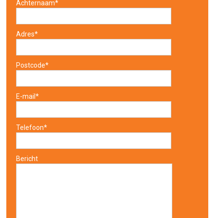
Achternaam*
Adres*
Postcode*
E-mail*
Telefoon*
Bericht