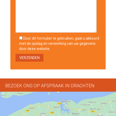
Door dit formulier te gebruiken, gaat u akkoord
met de opslag en verwerking van uw gegevens
door deze website.
BEZOEK ONS OP AFSPRAAK IN DRACHTEN