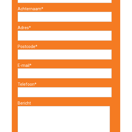
Achternaam*
Adres*
Postcode*
E-mail*
Telefoon*
Bericht