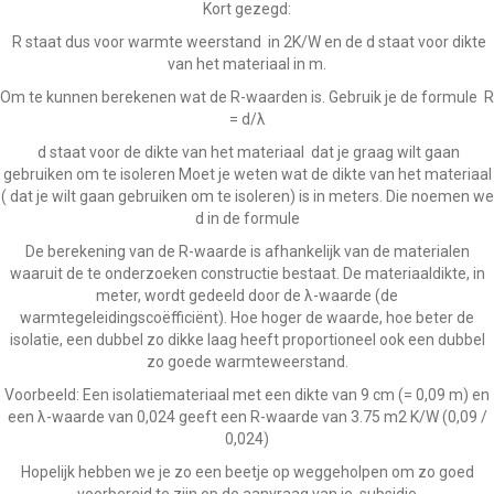
Kort gezegd:
R staat dus voor warmte weerstand in 2K/W en de d staat voor dikte
van het materiaal in m.
Om te kunnen berekenen wat de R-waarden is. Gebruik je de formule R
= d/λ
d staat voor de dikte van het materiaal dat je graag wilt gaan
gebruiken om te isoleren Moet je weten wat de dikte van het materiaal
( dat je wilt gaan gebruiken om te isoleren) is in meters. Die noemen we
d in de formule
De berekening van de R-waarde is afhankelijk van de materialen
waaruit de te onderzoeken constructie bestaat. De materiaaldikte, in
meter, wordt gedeeld door de λ-waarde (de
warmtegeleidingscoëfficiënt). Hoe hoger de waarde, hoe beter de
isolatie, een dubbel zo dikke laag heeft proportioneel ook een dubbel
zo goede warmteweerstand.
Voorbeeld: Een isolatiemateriaal met een dikte van 9 cm (= 0,09 m) en
een λ-waarde van 0,024 geeft een R-waarde van 3.75 m2 K/W (0,09 /
0,024)
Hopelijk hebben we je zo een beetje op weggeholpen om zo goed
voorbereid te zijn op de aanvraag van je subsidie