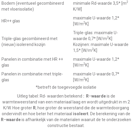
2
Bodem (eventueel gecombineerd
minimale Rd-waarde 3,5* [m
met vloerisolatie)
K/W]
maximale U-waarde 1,2*
HR++ glas
2
[W/m
K]
Triple-glas: maximale U-
2
Triple-glas gecombineerd met
waarde 0,7* [W/m
K]
(nieuw) isolerend kozijn
Kozijnen: maximale U-waarde
2
1,5* [W/m
K]
Panelen in combinatie met HR ++
maximale U-waarde 1,2*
2
glas
[W/m
K]
Panelen in combinatie met triple-
maximale U-waarde 0,7*
2
glas
[W/m
K]
*betreft de toegevoegde isolatie
Uitleg tabel: Rd- waarden betekend
:
R
–
waarde
is de
warmteweerstand van een materiaal laag en wordt uitgedrukt in m 2
K/W. Hoe groter
R
, hoe groter de weerstand die de warmtedoorgang
ondervindt en hoe beter het materiaal
isoleert
. De berekening van de
R
–
waarde
is afhankelijk van de materialen waaruit de te onderzoeken
constructie bestaat.