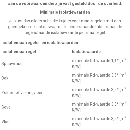
aan de voorwaarden die zijn vast gesteld door de overheid.
Minimale isolatiewaarden
Je kunt dus alleen subsidie krijgen voor maatregelen met een
goedgekeurde isolatiewaarde. In onderstaande tabel staan de
tegenstaande isolatiewaarde per maatregel.
Isolatiemaatregelen en isolatiewaarden
Isolatiemaatregel
Isolatiewaarde
2
minimale Rd-waarde 1,1* [m
Spouwmuur
K/W]
2
minimale Rd-waarde 3,5* [m
Dak
K/W]
2
minimale Rd-waarde 3,5* [m
Zolder- of vlieringvloer
K/W]
2
minimale Rd-waarde 3,5* [m
Gevel
K/W]
2
minimale Rd-waarde 3,5* [m
Vloer
K/W]