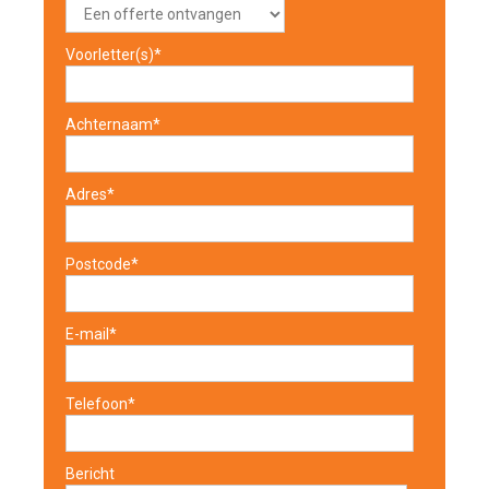
Voorletter(s)*
Achternaam*
Adres*
Postcode*
E-mail*
Telefoon*
Bericht